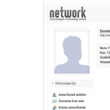
Domba
http://
Nem:
F
Kor:
7
Szület
Telepü
Közösségei
(1)
Ismerősnek jelölöm
Üzenetet írok neki
Közös ismerőseink