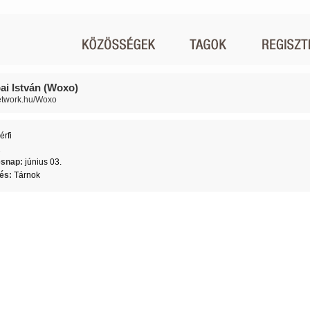
i István (Woxo)
network.hu/Woxo
érfi
2
ésnap:
június 03.
lés:
Tárnok