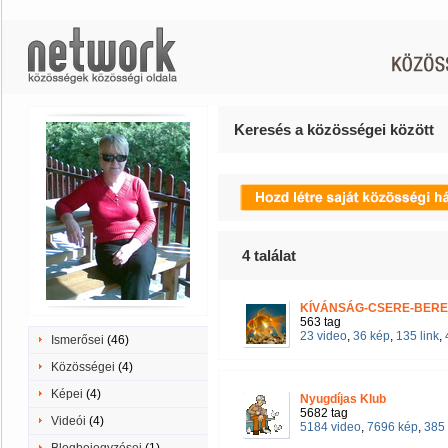
Keresés a közösségei között
4
találat
KÍVÁNSÁG-CSERE-BERE-
563 tag
23 video
,
36 kép
,
135 link
,
Ismerősei
(46)
Közösségei
(4)
Képei
(4)
Nyugdíjas Klub
5682 tag
Videói
(4)
5184 video
,
7696 kép
,
385 