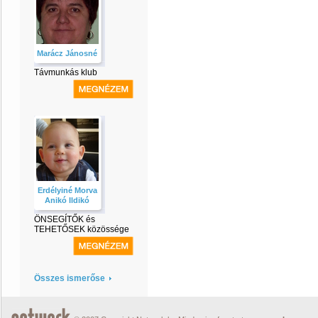
Marácz Jánosné
Távmunkás klub
Erdélyiné Morva
Anikó Ildikó
ÖNSEGÍTŐK és
TEHETŐSEK közössége
Összes ismerőse