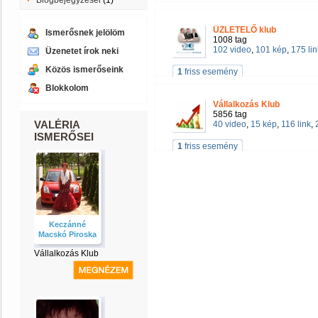
Blogbejegyzései
(1)
ÜZLETELŐ klub
Ismerősnek jelölöm
1008 tag
102 video
,
101 kép
,
175 lin
Üzenetet írok neki
Közös ismerőseink
1
friss esemény
Blokkolom
Vállalkozás Klub
5856 tag
VALÉRIA
40 video
,
15 kép
,
116 link
,
ISMERŐSEI
1
friss esemény
Keczánné
Macskó Piroska
Vállalkozás Klub