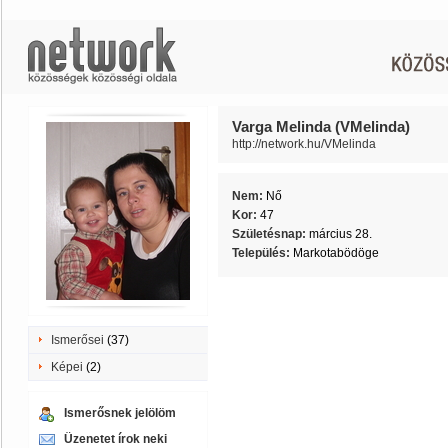
Varga Melinda (VMelinda)
http://network.hu/VMelinda
Nem:
Nő
Kor:
47
Születésnap:
március 28.
Település:
Markotabödöge
Ismerősei
(37)
Képei
(2)
Ismerősnek jelölöm
Üzenetet írok neki