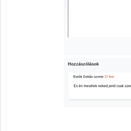
Hozzászólások
Estók Zoltán
üzente
17 éve
És én mesélek neked,amit csak szere