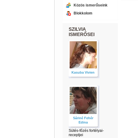
Közös ismerőseink
Blokkolom
SZILVIA
ISMERŐSEI
Kasuba Vivien
Sáriné Fehér
Edina
Sütés-főzés fortélyai-
receptjei