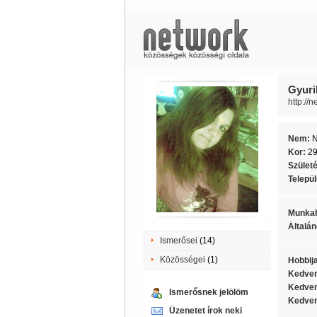
Gyuri
http://
Nem:
Kor:
2
Szület
Telepü
Munkah
Általán
Ismerősei
(14)
Közösségei
(1)
Hobbij
Kedven
Kedven
Ismerősnek jelölöm
Kedven
Üzenetet írok neki