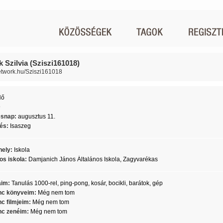
k Szilvia (Sziszi161018)
network.hu/Sziszi161018
Nő
9
ésnap:
augusztus 11.
lés:
Isaszeg
ely:
Iskola
os iskola:
Damjanich János Általános Iskola, Zagyvarékas
aim:
Tanulás 1000-rel, ping-pong, kosár, bocikli, barátok, gép
c könyveim:
Még nem tom
c filmjeim:
Még nem tom
c zenéim:
Még nem tom