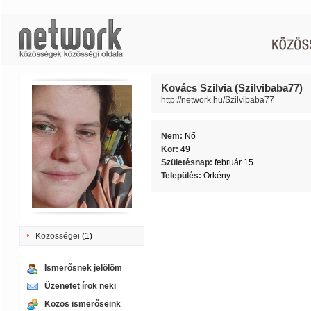
Kovács Szilvia (Szilvibaba77)
http://network.hu/Szilvibaba77
Nem:
Nő
Kor:
49
Születésnap:
február 15.
Település:
Örkény
Közösségei
(1)
Ismerősnek jelölöm
Üzenetet írok neki
Közös ismerőseink