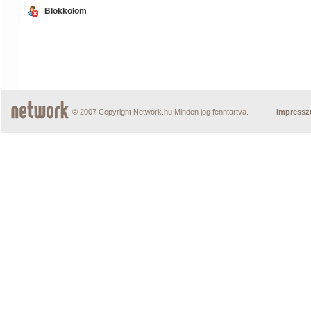
Blokkolom
© 2007 Copyright Network.hu Minden jog fenntartva.
Impress