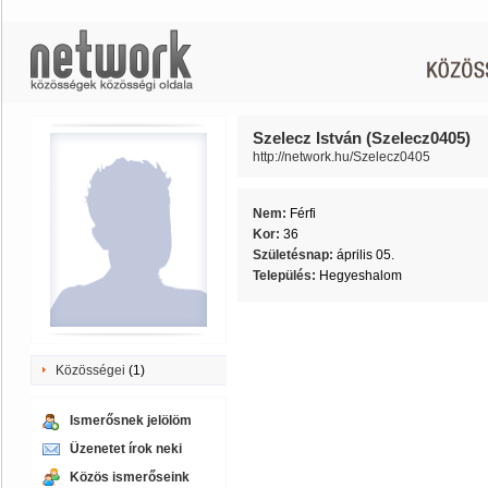
Szelecz István (Szelecz0405)
http://network.hu/Szelecz0405
Nem:
Férfi
Kor:
36
Születésnap:
április 05.
Település:
Hegyeshalom
Közösségei
(1)
Ismerősnek jelölöm
Üzenetet írok neki
Közös ismerőseink