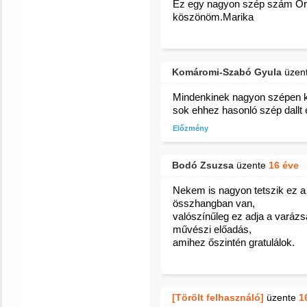
Ez egy nagyon szép szám Örül
köszönöm.Marika
Komáromi-Szabó Gyula
üzen
Mindenkinek nagyon szépen 
sok ehhez hasonló szép dallt 
Előzmény
Bodó Zsuzsa
üzente
16 éve
Nekem is nagyon tetszik ez a 
összhangban van,
valószínűleg ez adja a varázsá
művészi előadás,
amihez őszintén gratulálok.
[Törölt felhasználó]
üzente
1