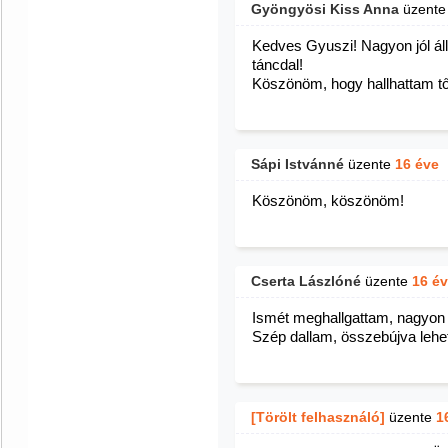
Gyöngyösi Kiss Anna
üzent
Kedves Gyuszi! Nagyon jól ál
táncdal!
Köszönöm, hogy hallhattam től
Sápi Istvánné
üzente
16 éve
Köszönöm, köszönöm!
Cserta Lászlóné
üzente
16 é
Ismét meghallgattam, nagyon 
Szép dallam, összebújva lehet
[Törölt felhasználó]
üzente
1