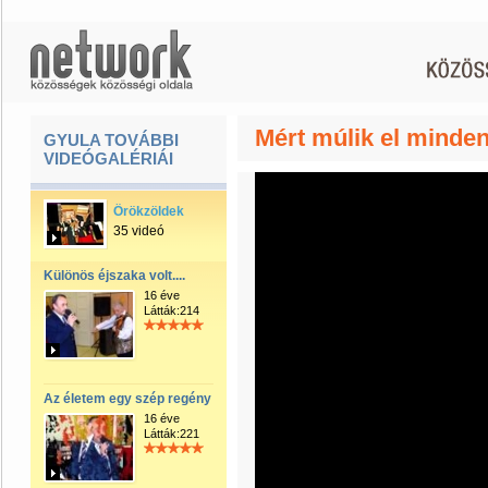
Mért múlik el minden
GYULA TOVÁBBI
VIDEÓGALÉRIÁI
Örökzöldek
35 videó
Különös éjszaka volt....
16 éve
Látták:214
Az életem egy szép regény
16 éve
Látták:221