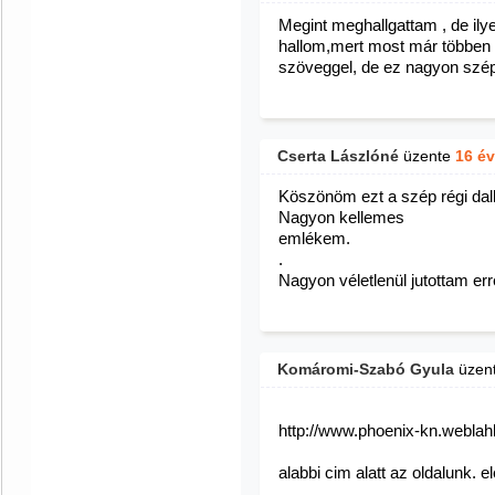
Megint meghallgattam , de ily
hallom,mert most már többen é
szöveggel, de ez nagyon szé
Cserta Lászlóné
üzente
16 é
Köszönöm ezt a szép régi dal
Nagyon kellemes
emlékem.
.
Nagyon véletlenül jutottam err
Komáromi-Szabó Gyula
üzen
http://www.phoenix-kn.webla
alabbi cim alatt az oldalunk. el