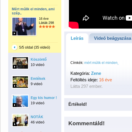
Mért múlik el minden, ami
szép..
16 éve
Látták:298
Leírás
Videó beágyazása
5/5 oldal (35 videó)
Köszöntő
Címkék:
mért múlik el minden
10 videó
Kategória:
Zene
Emlékek
Feltöltés ideje:
16 éve
9 videó
Látta 297 ember.
Egy kis humor !
19 videó
Értékeld!
NOTÁK
46 videó
Kommentáld!