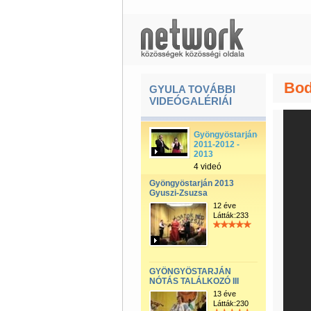
Bod
GYULA TOVÁBBI
VIDEÓGALÉRIÁI
Gyöngyöstarján-
2011-2012 -
2013
4 videó
Gyöngyöstarján 2013
Gyuszi-Zsuzsa
12 éve
Látták:233
GYÖNGYÖSTARJÁN
NÓTÁS TALÁLKOZÓ III
13 éve
Látták:230