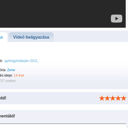
ás
Videó beágyazása
k:
-gyöngyöstarján-2011
ória:
Zene
tés ideje:
14 éve
237 ember.
eld!
entáld!