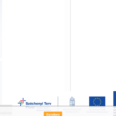
iaajánlat
Széchenyi Terv Pályázat
FAQ
Rendben