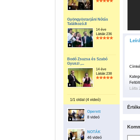
Gyöngyöstarjáni Nótás
Találkozó.II
14 éve
Látták:236
Leír
Bodó Zsuzsa és Szabó
Gyuszi ,...
Címké
14 éve
Látták:238
Kateg
Feltöl
Látta 
1/1 oldal (4 videó)
Érték
Operett
8 videó
Komm
NOTÁK
46 videó