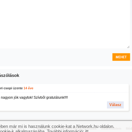
szólások
ri csopi
üzente
14 éve
nagyon jók vagytok! Szívből gratulálunk!!!!
Válasz
ben már mi is használunk cookie-kat a Network.hu oldalon.
n jog fenntartva.
Impresszum
Felhasználási feltételek
Adatvédelem
Méd
cookie-k alkalmazásába. További információ:
itt
.