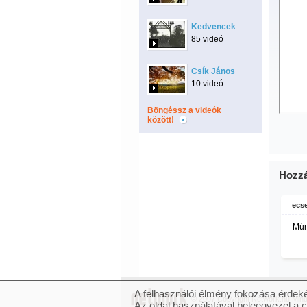
Kedvencek
85 videó
Csík János
10 videó
Böngéssz a videók
között!
Hozzá
ecse
Múr 
A felhasználói élmény fokozása érdeké
© 2007 Copyright Network.hu Minde
Az oldal használatával beleegyezel a 