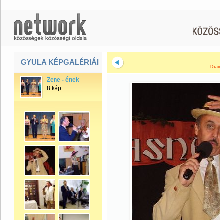
GYULA KÉPGALÉRIÁI
Diav
Zene - ének
8 kép