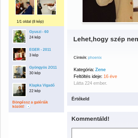
1/1 oldal (8 kép)
Gyuszi - 60
24 kép
Lehet,hogy szép nem
EGER - 2011
3 kép
Címkék:
phoenix
Gyöngyös 2O11
Kategória:
Zene
30 kép
Feltöltés ideje:
16 éve
Látta 224 ember.
Klapka Vigadó
22 kép
Értékeld
Böngéssz a galériák
között!
Kommentáld!