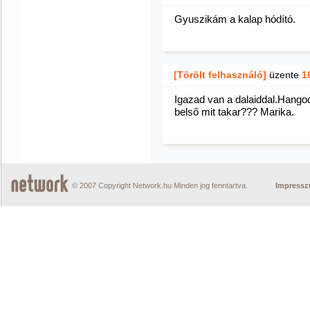
Gyuszikám a kalap hódító.
[Törölt felhasználó]
üzente
1
Igazad van a dalaiddal.Hangod
belső mit takar??? Marika.
© 2007 Copyright Network.hu Minden jog fenntartva.
Impress