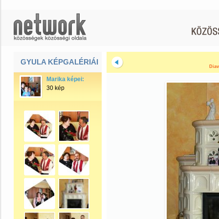
GYULA KÉPGALÉRIÁI
Diav
Marika képei:
30 kép