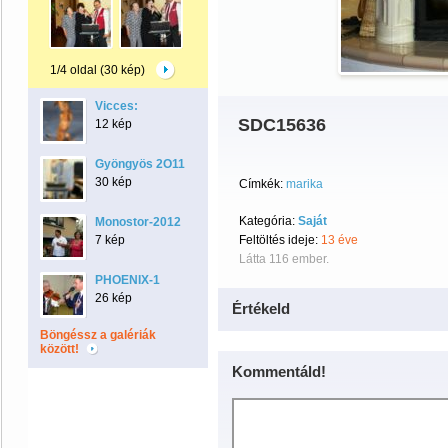
1/4 oldal (30 kép)
Vicces:
SDC15636
12 kép
Gyöngyös 2O11
30 kép
Címkék:
marika
Kategória:
Saját
Monostor-2012
7 kép
Feltöltés ideje:
13 éve
Látta 116 ember.
PHOENIX-1
26 kép
Értékeld
Böngéssz a galériák
között!
Kommentáld!