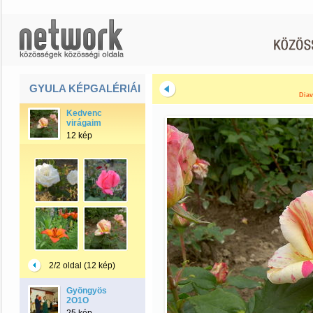
GYULA KÉPGALÉRIÁI
Diav
Kedvenc
virágaim
12 kép
2/2 oldal (12 kép)
Gyöngyös
2O1O