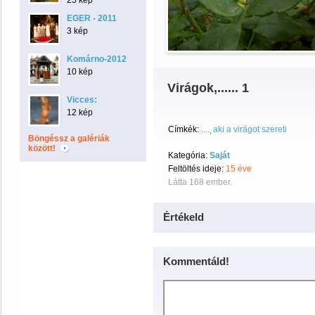
25 kép
EGER - 2011
3 kép
Komárno-2012
10 kép
Virágok,...... 1
Vicces:
12 kép
Címkék:
....
aki a virágot szereti
Böngéssz a galériák
között!
Kategória:
Saját
Feltöltés ideje:
15 éve
Látta 168 ember.
Értékeld
Kommentáld!