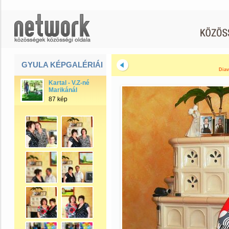
GYULA KÉPGALÉRIÁI
Diav
Kartal - V.Z-né
Marikánál
87 kép