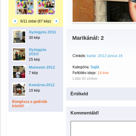
6/11 oldal (87 kép)
Gyöngyös 2O11
Marikánál: 2
30 kép
Gyöngyös
2O1O
Címkék:
kartal -2012 június 16
25 kép
Kategória:
Saját
Monostor-2012
7 kép
Feltöltés ideje:
14 éve
Látta 92 ember.
Komárno-2012
10 kép
Értékeld
Böngéssz a galériák
között!
Kommentáld!