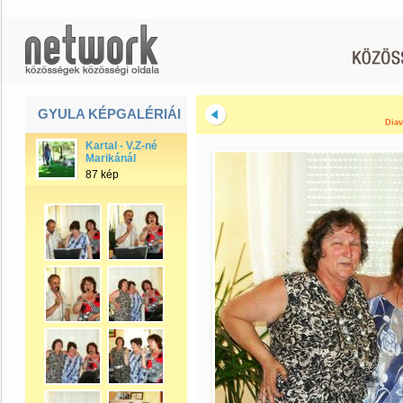
GYULA KÉPGALÉRIÁI
Diav
Kartal - V.Z-né
Marikánál
87 kép