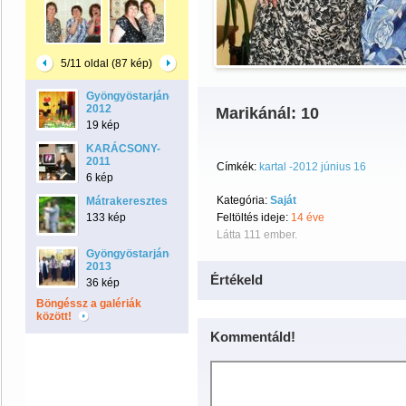
5/11 oldal (87 kép)
Gyöngyöstarján-
2012
Marikánál: 10
19 kép
KARÁCSONY-
2011
Címkék:
kartal -2012 június 16
6 kép
Kategória:
Saját
Mátrakeresztes
133 kép
Feltöltés ideje:
14 éve
Látta 111 ember.
Gyöngyöstarján-
2013
Értékeld
36 kép
Böngéssz a galériák
között!
Kommentáld!