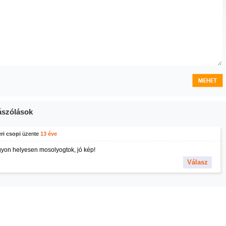
szólások
ri csopi
üzente
13 éve
yon helyesen mosolyogtok, jó kép!
Válasz