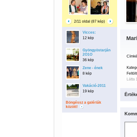
2/11 oldal (87 kép)
Vicces:
Mar
12 kép
Gyöngyöstarján-
2O1O
Címké
36 kép
Kateg
Zene - ének
8 kép
Feltöl
Látta 
Vakáció-2011
19 kép
Érték
Böngéssz a galériák
között!
Komm