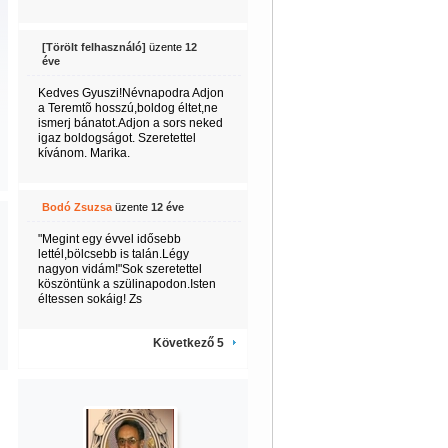
[Törölt felhasználó]
üzente
12
éve
Kedves Gyuszi!Névnapodra Adjon
a Teremtõ hosszú,boldog éltet,ne
ismerj bánatot.Adjon a sors neked
igaz boldogságot. Szeretettel
kívánom. Marika.
Bodó Zsuzsa
üzente
12 éve
"Megint egy évvel idősebb
lettél,bölcsebb is talán.Légy
nagyon vidám!"Sok szeretettel
köszöntünk a szülinapodon.Isten
éltessen sokáig! Zs
Következő 5