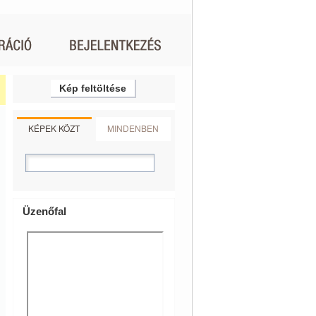
Kép feltöltése
KÉPEK KÖZT
MINDENBEN
Üzenőfal