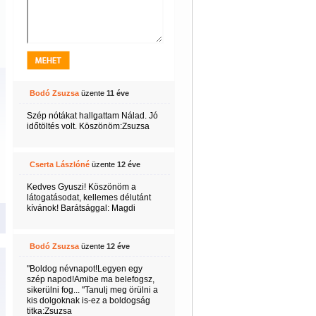
Bodó Zsuzsa
üzente
11 éve
Szép nótákat hallgattam Nálad. Jó
időtöltés volt. Köszönöm:Zsuzsa
Cserta Lászlóné
üzente
12 éve
Kedves Gyuszi! Köszönöm a
látogatásodat, kellemes délutánt
kívánok! Barátsággal: Magdi
Bodó Zsuzsa
üzente
12 éve
"Boldog névnapot!Legyen egy
szép napod!Amibe ma belefogsz,
sikerülni fog... "Tanulj meg örülni a
kis dolgoknak is-ez a boldogság
titka:Zsuzsa