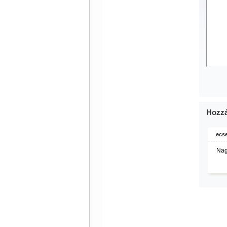
Hozzá
ecse
Nag