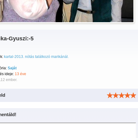
ika-Gyuszi:-5
k:
kartal-2013. nótás találkozó marikánál.
ória:
Saját
tés ideje:
13 éve
112 ember.
eld
entáld!