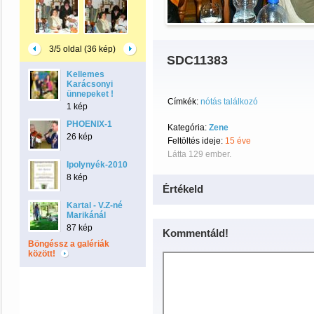
3/5 oldal (36 kép)
SDC11383
Kellemes
Karácsonyi
ünnepeket !
Címkék:
nótás találkozó
1 kép
PHOENIX-1
Kategória:
Zene
26 kép
Feltöltés ideje:
15 éve
Látta 129 ember.
Ipolynyék-2010
8 kép
Értékeld
Kartal - V.Z-né
Marikánál
87 kép
Kommentáld!
Böngéssz a galériák
között!