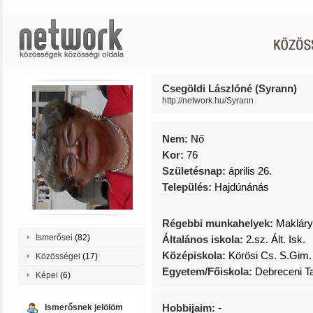
Csegöldi Lászlóné (Syrann)
http://network.hu/Syrann
Nem:
Nő
Kor:
76
Születésnap:
április 26.
Település:
Hajdúnánás
Régebbi munkahelyek:
Makláry
Ismerősei
(82)
Általános iskola:
2.sz. Ált. Isk.
Középiskola:
Körösi Cs. S.Gim.
Közösségei
(17)
Egyetem/Főiskola:
Debreceni T
Képei
(6)
Hobbijaim:
-
Ismerősnek jelölöm