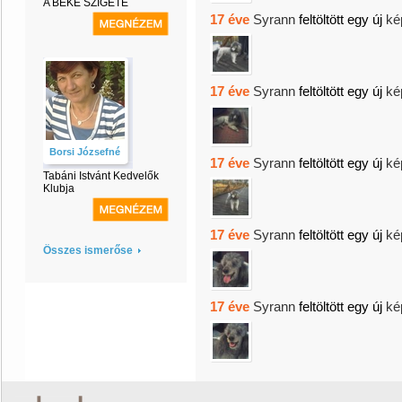
A BÉKE SZIGETE
17 éve
Syrann
feltöltött egy új
ké
17 éve
Syrann
feltöltött egy új
ké
Borsi Józsefné
17 éve
Syrann
feltöltött egy új
ké
Tabáni Istvánt Kedvelők
Klubja
17 éve
Syrann
feltöltött egy új
ké
Összes ismerőse
17 éve
Syrann
feltöltött egy új
ké