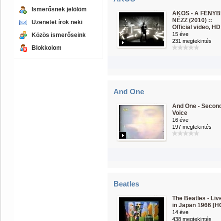
Ismerősnek jelölöm
ÁKOS - A FÉNYB
NÉZZ (2010) ::
Üzenetet írok neki
Official video, HD
15 éve
Közös ismerőseink
231 megtekintés
Blokkolom
And One
And One - Secon
Voice
16 éve
197 megtekintés
Beatles
The Beatles - Liv
in Japan 1966 [H
14 éve
438 megtekintés