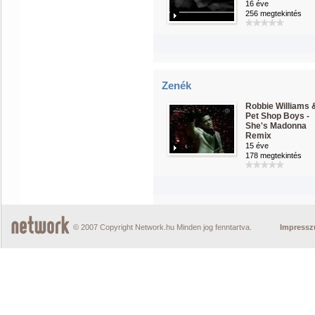
16 éve
256 megtekintés
Zenék
Robbie Williams 
Pet Shop Boys -
She's Madonna
Remix
15 éve
178 megtekintés
© 2007 Copyright Network.hu Minden jog fenntartva.
Impress