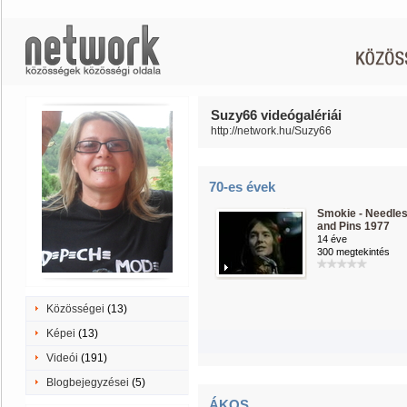
Suzy66 videógalériái
http://network.hu/Suzy66
70-es évek
Smokie - Needle
and Pins 1977
14 éve
300 megtekintés
Közösségei
(13)
Képei
(13)
Videói
(191)
Blogbejegyzései
(5)
ÁKOS