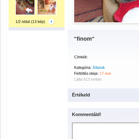
1/2 oldal (13 kép)
"finom"
Címkék:
Kategória:
Állatok
Feltöltés ideje:
17 éve
Látta 613 ember.
Értékeld
Kommentáld!