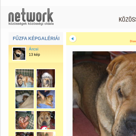
FŰZFA KÉPGALÉRIÁI
Diav
Árcsi
13 kép