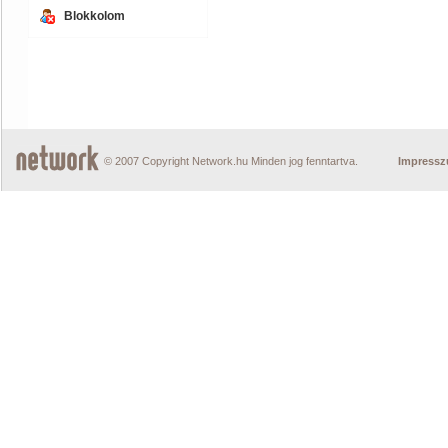
Blokkolom
© 2007 Copyright Network.hu Minden jog fenntartva.
Impress