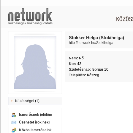
Stokker Helga (Stokihelga)
http://network.hu/Stokihelga
Nem:
Nő
Kor:
43
Születésnap:
február 10.
Település:
Kőszeg
Közösségei
(1)
Ismerősnek jelölöm
Üzenetet írok neki
Közös ismerőseink