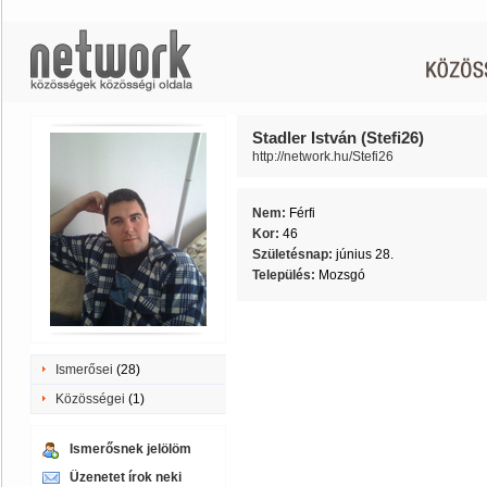
Stadler István (Stefi26)
http://network.hu/Stefi26
Nem:
Férfi
Kor:
46
Születésnap:
június 28.
Település:
Mozsgó
Ismerősei
(28)
Közösségei
(1)
Ismerősnek jelölöm
Üzenetet írok neki