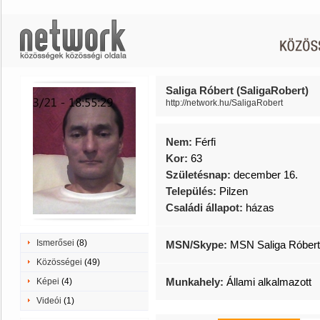
Saliga Róbert (SaligaRobert)
http://network.hu/SaligaRobert
Nem:
Férfi
Kor:
63
Születésnap:
december 16.
Település:
Pilzen
Családi állapot:
házas
Ismerősei
(8)
MSN/Skype:
MSN Saliga Róbert
Közösségei
(49)
Munkahely:
Állami alkalmazott
Képei
(4)
Videói
(1)