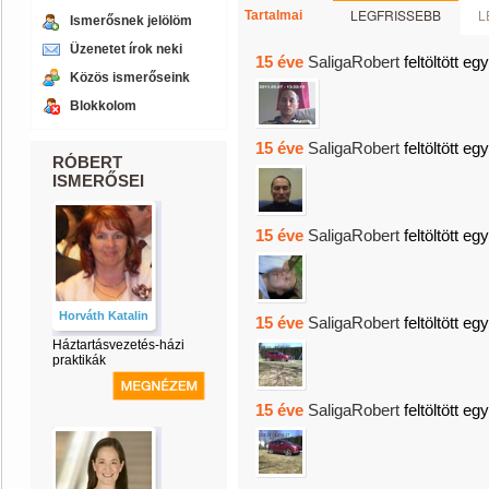
LEGFRISSEBB
L
Tartalmai
Ismerősnek jelölöm
Üzenetet írok neki
15 éve
SaligaRobert
feltöltött eg
Közös ismerőseink
Blokkolom
15 éve
SaligaRobert
feltöltött eg
RÓBERT
ISMERŐSEI
15 éve
SaligaRobert
feltöltött eg
Horváth Katalin
15 éve
SaligaRobert
feltöltött eg
Háztartásvezetés-házi
praktikák
15 éve
SaligaRobert
feltöltött eg