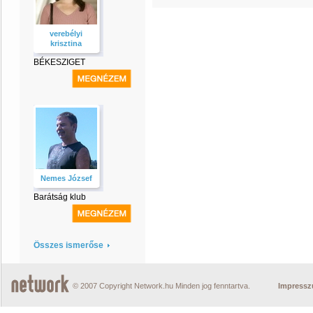
verebélyi
krisztina
BÉKESZIGET
Nemes József
Barátság klub
Összes ismerőse
© 2007 Copyright Network.hu Minden jog fenntartva.
Impress