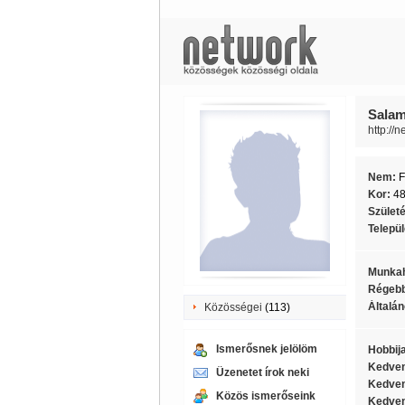
Salam
http://
Nem:
F
Kor:
4
Szület
Telepü
Munkah
Régebb
Általán
Közösségei
(113)
Ismerősnek jelölöm
Hobbij
Kedven
Üzenetet írok neki
Kedven
Közös ismerőseink
Kedven