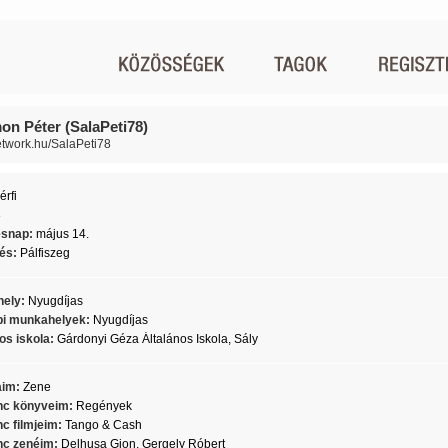
on Péter (SalaPeti78)
network.hu/SalaPeti78
érfi
8
ésnap:
május 14.
lés:
Pálfiszeg
ely:
Nyugdíjas
i munkahelyek:
Nyugdíjas
os iskola:
Gárdonyi Géza Általános Iskola, Sály
aim:
Zene
c könyveim:
Regények
c filmjeim:
Tango & Cash
c zenéim:
Delhusa Gjon, Gergely Róbert