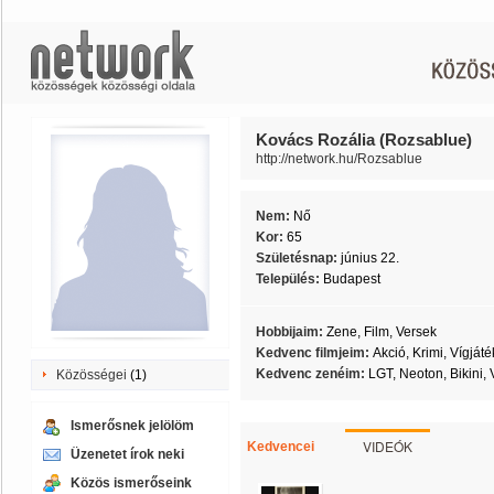
Kovács Rozália (Rozsablue)
http://network.hu/Rozsablue
Nem:
Nő
Kor:
65
Születésnap:
június 22.
Település:
Budapest
Hobbijaim:
Zene, Film, Versek
Kedvenc filmjeim:
Akció, Krimi, Vígjáté
Kedvenc zenéim:
LGT, Neoton, Bikini, 
Közösségei
(1)
Ismerősnek jelölöm
VIDEÓK
Kedvencei
Üzenetet írok neki
Közös ismerőseink