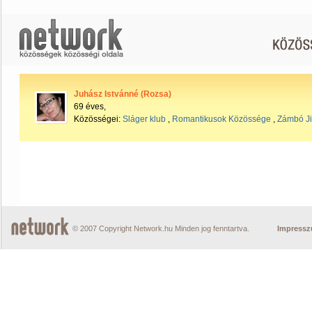
Juhász Istvánné (Rozsa)
69 éves,
Közösségei:
Sláger klub
,
Romantikusok Közössége
,
Zámbó J
© 2007 Copyright Network.hu Minden jog fenntartva.
Impress