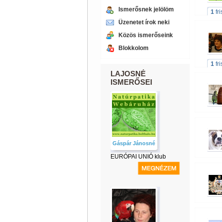
Ismerősnek jelölöm
1
fr
Üzenetet írok neki
Közös ismerőseink
Blokkolom
1
fr
LAJOSNÉ
ISMERŐSEI
Gáspár Jánosné
EURÓPAI UNIÓ klub