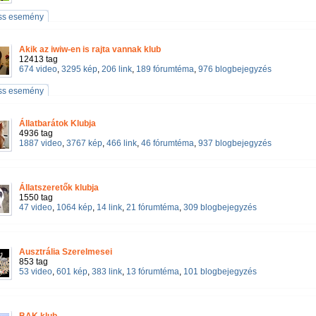
iss esemény
Akik az iwiw-en is rajta vannak klub
12413 tag
674 video
,
3295 kép
,
206 link
,
189 fórumtéma
,
976 blogbejegyzés
iss esemény
Állatbarátok Klubja
4936 tag
1887 video
,
3767 kép
,
466 link
,
46 fórumtéma
,
937 blogbejegyzés
Állatszeretők klubja
1550 tag
47 video
,
1064 kép
,
14 link
,
21 fórumtéma
,
309 blogbejegyzés
Ausztrália Szerelmesei
853 tag
53 video
,
601 kép
,
383 link
,
13 fórumtéma
,
101 blogbejegyzés