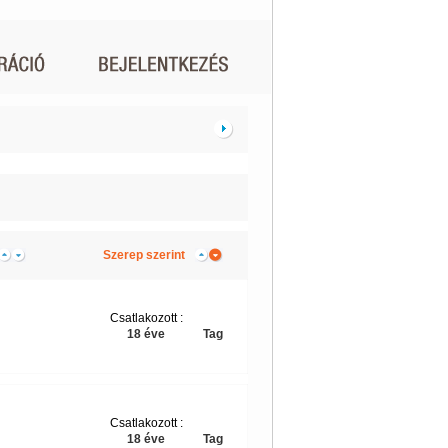
Szerep szerint
Csatlakozott :
18 éve
Tag
Csatlakozott :
18 éve
Tag