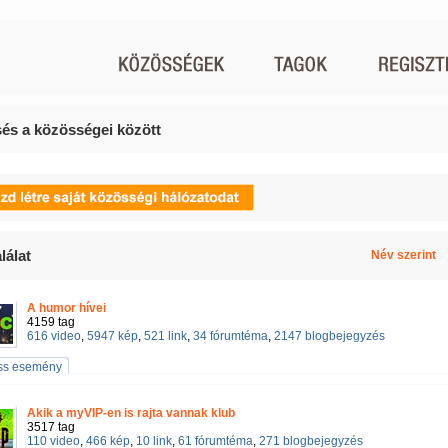
és a közösségei között
lálat
Név szerint
A humor hívei
4159 tag
616 video
,
5947 kép
,
521 link
,
34 fórumtéma
,
2147 blogbejegyzés
iss esemény
Akik a myVIP-en is rajta vannak klub
3517 tag
110 video
,
466 kép
,
10 link
,
61 fórumtéma
,
271 blogbejegyzés