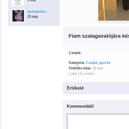
1 kép
gyöngyeim..
25 kép
Fiam szalagavatójára ké
Címkék:
Kategória:
Család, gyerek
Feltöltés ideje:
16 éve
Látta 192 ember.
Értékeld
Kommentáld!