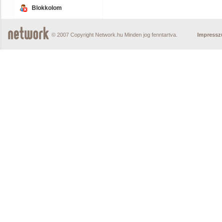
Blokkolom
© 2007 Copyright Network.hu Minden jog fenntartva.
Impress