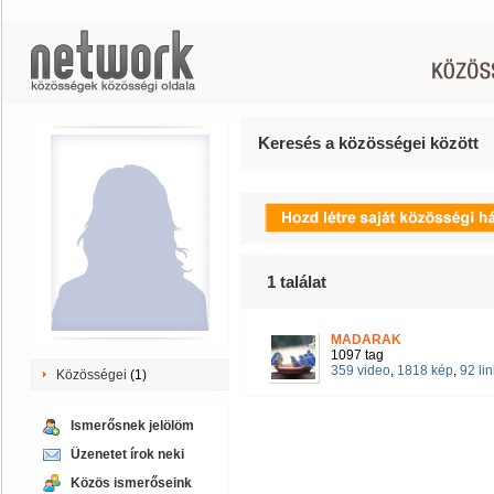
Keresés a közösségei között
1
találat
MADARAK
1097 tag
359 video
,
1818 kép
,
92 lin
Közösségei
(1)
Ismerősnek jelölöm
Üzenetet írok neki
Közös ismerőseink