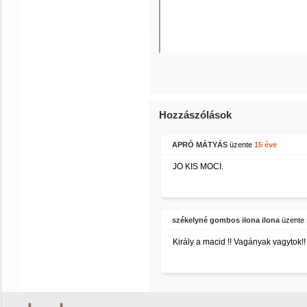
Hozzászólások
APRÓ MÁTYÁS
üzente
15 éve
JÓ KIS MOCI.
székelyné gombos ilona ilona
üzente
Király a macid !! Vagányak vagytok!!