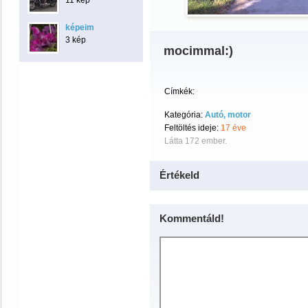
11 kép
képeim
3 kép
mocimmal:)
Címkék:
Kategória:
Autó, motor
Feltöltés ideje:
17 éve
Látta 172 ember.
Értékeld
Kommentáld!