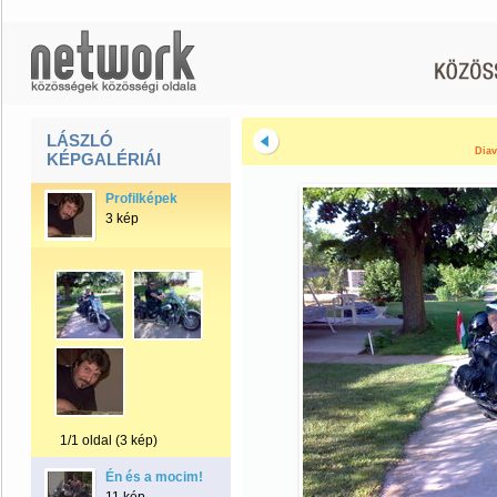
LÁSZLÓ
Diav
KÉPGALÉRIÁI
Profilképek
3 kép
1/1 oldal (3 kép)
Én és a mocim!