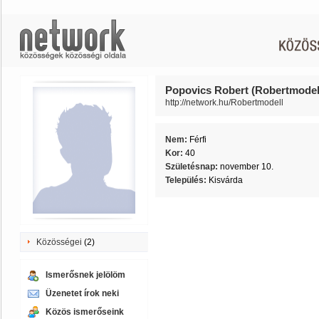
Popovics Robert (Robertmodel
http://network.hu/Robertmodell
Nem:
Férfi
Kor:
40
Születésnap:
november 10.
Település:
Kisvárda
Közösségei
(2)
Ismerősnek jelölöm
Üzenetet írok neki
Közös ismerőseink