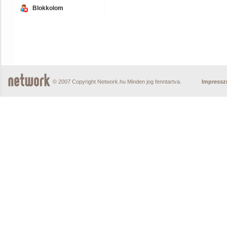
Blokkolom
© 2007 Copyright Network.hu Minden jog fenntartva.
Impress