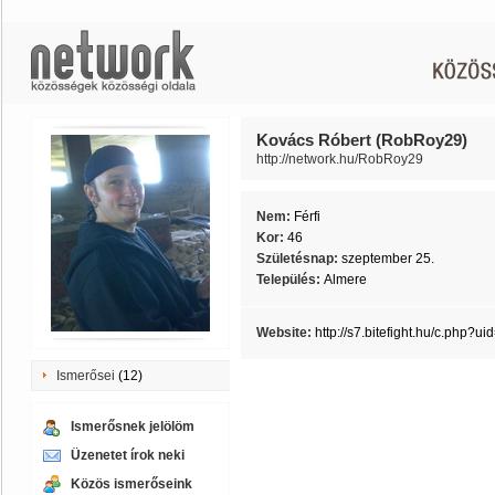
Kovács Róbert (RobRoy29)
http://network.hu/RobRoy29
Nem:
Férfi
Kor:
46
Születésnap:
szeptember 25.
Település:
Almere
Website:
http://s7.bitefight.hu/c.php?u
Ismerősei
(12)
Ismerősnek jelölöm
Üzenetet írok neki
Közös ismerőseink