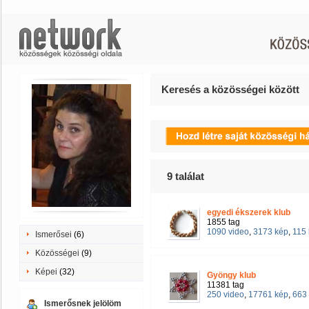
Keresés a közösségei között
9
találat
egyedi ékszerek klub
1855 tag
1090 video
,
3173 kép
,
115 
Ismerősei
(6)
Közösségei
(9)
Képei
(32)
Gyöngy klub
11381 tag
250 video
,
17761 kép
,
663 
Ismerősnek jelölöm