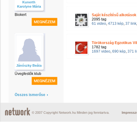
Kunerth
Karolyne Mária
Biokert
Saját készítésű alkotások
2095 tag
61 video
,
4713 kép
,
37 link
Törökország Egzotikus Vi
1782 tag
1697 video
,
690 kép
,
371 l
Jánószky Beáta
Üvegfestők klub
Összes ismerőse
© 2007 Copyright Network.hu Minden jog fenntartva.
Impress