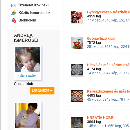
Üzenetet írok neki
Gyöngyékszer- készítők 
Közös ismerőseink
4959 tag
Blokkolom
77 video
,
4340 kép
,
151 lin
ANDREA
Gyöngyfűző klub
ISMERŐSEI
7572 tag
251 video
,
8689 kép
,
224 l
Hímző és más kézimunkák
4174 tag
14 video
,
2047 kép
,
71 link
Sáfri Emőke
Csorna klub
Keresztszemes és más ké
4493 tag
45 video
,
5349 kép
,
76 link
KREATÍV HOBBI
3894 tag
145 video
,
11860 kép
,
395 