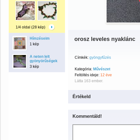
1/4 oldal (28 kép)
orosz leveles nyaklánc
Hímzéseim
1 kép
A neten lelt
Címkék:
gyöngyfűzés
gyönyörűségek
3 kép
Kategória:
Művészet
Feltöltés ideje:
12 éve
Látta 163 ember.
Értékeld
Kommentáld!