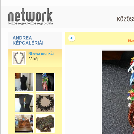
ANDREA
Diav
KÉPGALÉRIÁI
Rhewa munkái
28 kép