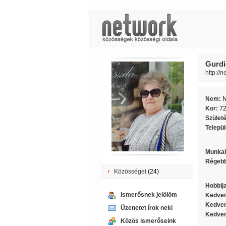
Gurdi
http://
Nem:
Kor:
7
Szület
Telepü
Munkah
Régebb
Közösségei
(24)
Hobbij
Ismerősnek jelölöm
Kedven
Kedven
Üzenetet írok neki
Kedven
Közös ismerőseink