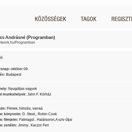
cs Andrásné (Programban)
network.hu/Programban
Nő
2
ésnap:
október 09.
lés:
Budapest
ely:
Nyugdíjas vagyok
i munkahelyek:
Jahn F. Kórház
aim:
Filmek, hímzés, varraá
c könyveim:
D. Steel,, Robin Cook
c filmjeim:
Fatmagül.. Halálsoron,A szív űtjai
c zenéim:
Jimmy.. Kaczor Feri