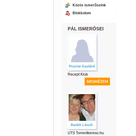
Közös ismerőseink
Blokkolom
PÁL ISMERŐSEI
Pusztai Gyuláné
Recept Klub
Baráth László
UTS Torrentkereso.hu