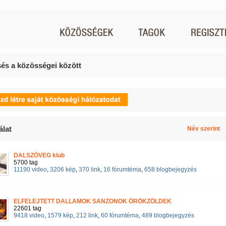
és a közösségei között
álat
Név szerint
DALSZÖVEG klub
5700 tag
11190 video
,
3206 kép
,
370 link
,
16 fórumtéma
,
658 blogbejegyzés
ELFELEJTETT DALLAMOK SANZONOK ÖRÖKZÖLDEK
22601 tag
9418 video
,
1579 kép
,
212 link
,
60 fórumtéma
,
489 blogbejegyzés