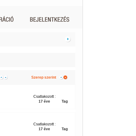
Szerep szerint
Csatlakozott :
17 éve
Tag
Csatlakozott :
17 éve
Tag