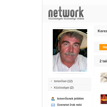
Keres
2
tal
Ismerősei
(12)
Közösségei
(2)
Ismerősnek jelölöm
Üzenetet írok neki