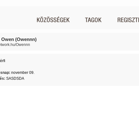
 Owen (Owennn)
network.hu/Owennn
érfi
5
ésnap:
november 09.
lés:
SASDSDA