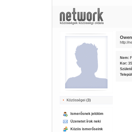
Owen
http://
Nem:
F
Kor:
3
Szület
Telepü
Közösségei
(3)
Ismerősnek jelölöm
Üzenetet írok neki
Közös ismerőseink