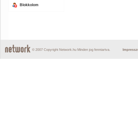
Blokkolom
© 2007 Copyright Network.hu Minden jog fenntartva.
Impress