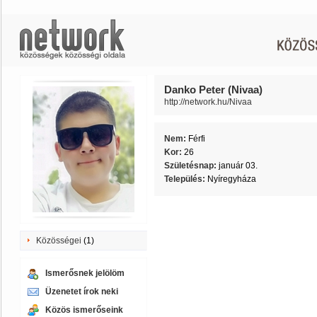
Danko Peter (Nivaa)
http://network.hu/Nivaa
Nem:
Férfi
Kor:
26
Születésnap:
január 03.
Település:
Nyíregyháza
Közösségei
(1)
Ismerősnek jelölöm
Üzenetet írok neki
Közös ismerőseink