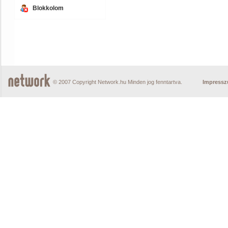
Blokkolom
© 2007 Copyright Network.hu Minden jog fenntartva.
Impress