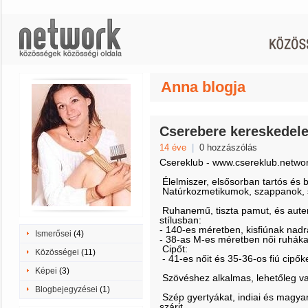
Anna blogja
Cserebere kereskedel
14 éve
|
0 hozzászólás
Csereklub - www.csereklub.netw
Élelmiszer, elsősorban tartós és 
Natúrkozmetikumok, szappanok, s
Ruhanemű, tiszta pamut, és aute
stílusban:
- 140-es méretben, kisfiúnak nadrá
Ismerősei
(4)
- 38-as M-es méretben női ruháka
Cipőt:
Közösségei
(11)
- 41-es nőit és 35-36-os fiú cipők
Képei
(3)
Szövéshez alkalmas, lehetőleg vast
Blogbejegyzései
(1)
Szép gyertyákat, indiai és magyar
szárit