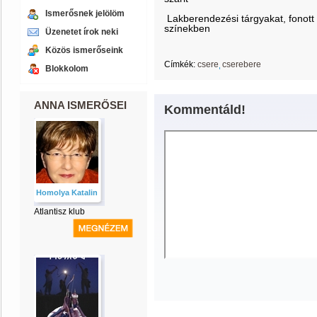
Ismerősnek jelölöm
Lakberendezési tárgyakat, fonott 
színekben
Üzenetet írok neki
Közös ismerőseink
Címkék:
csere
cserebere
Blokkolom
ANNA ISMERŐSEI
Kommentáld!
Homolya Katalin
Atlantisz klub