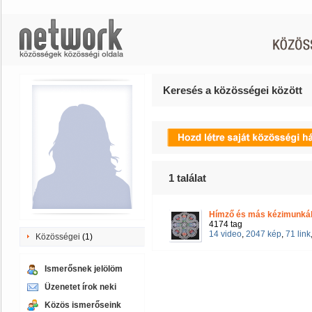
Keresés a közösségei között
1
találat
Hímző és más kézimunkák
4174 tag
14 video
,
2047 kép
,
71 link
Közösségei
(1)
Ismerősnek jelölöm
Üzenetet írok neki
Közös ismerőseink