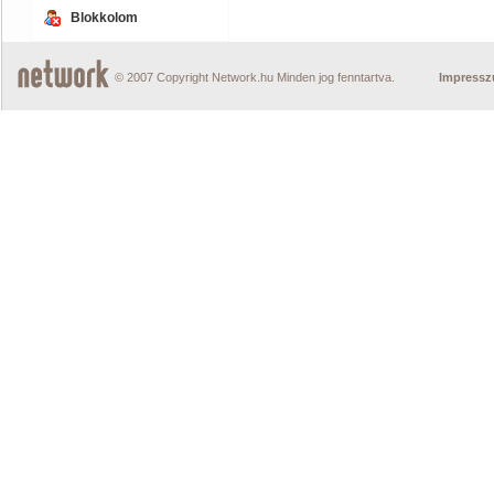
Blokkolom
© 2007 Copyright Network.hu Minden jog fenntartva.
Impress