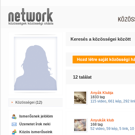
Keresés a közösségei között
12
találat
Anyák Klubja
1833 tag
115 video
,
661 kép
,
292 lin
Közösségei
(12)
Ismerősnek jelölöm
Anyukák klub
Üzenetet írok neki
168 tag
52 video
,
59 kép
,
5 link
,
10
Közös ismerőseink