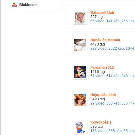
Blokkolom
Bababolt klub
327 tag
65 video
,
141 kép
,
755 link
Babák és Mamák
4470 tag
283 video
,
2522 kép
,
1044 
Farsang 2013
1916 tag
57 video
,
614 kép
,
248 link
Hajápolás klub
3493 tag
99 video
,
580 kép
,
566 link
Kölyökbázis
535 tag
186 video
,
538 kép
,
85 link