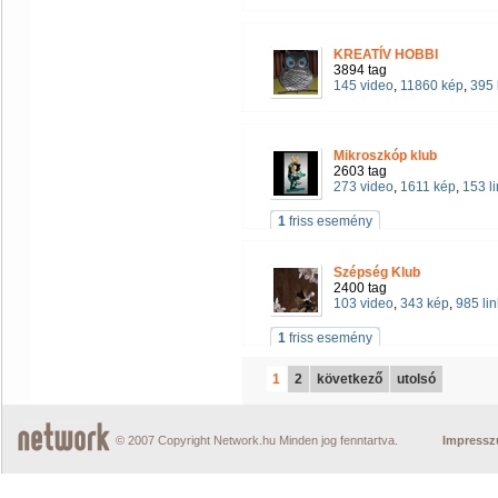
KREATÍV HOBBI
3894 tag
145 video
,
11860 kép
,
395 
Mikroszkóp klub
2603 tag
273 video
,
1611 kép
,
153 l
1
friss esemény
Szépség Klub
2400 tag
103 video
,
343 kép
,
985 lin
1
friss esemény
1
2
következő
utolsó
© 2007 Copyright Network.hu Minden jog fenntartva.
Impress