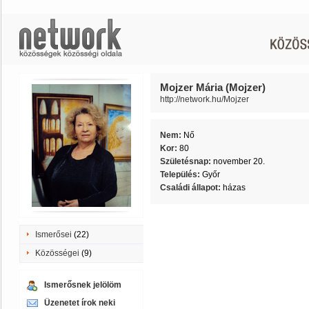
Mojzer Mária (Mojzer)
http://network.hu/Mojzer
Nem:
Nő
Kor:
80
Születésnap:
november 20.
Település:
Győr
Családi állapot:
házas
Ismerősei
(22)
Közösségei
(9)
Ismerősnek jelölöm
Üzenetet írok neki