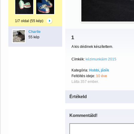
1/7 oldal (55 kép)
Charlie
1
55 kép
A kis dédinek készítettem.
Címkék:
kézimunkáim 2015
Kategória:
Hobbi, játék
Feltöltés ideje:
10 éve
Látta 357 ember.
Értékeld
Kommentáld!