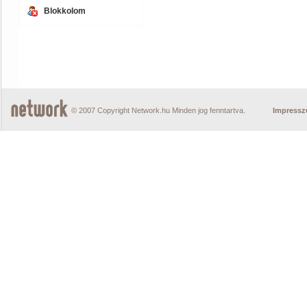
Blokkolom
© 2007 Copyright Network.hu Minden jog fenntartva.
Impress