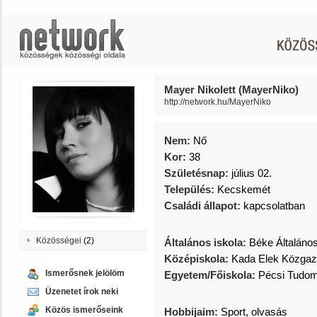
Mayer Nikolett (MayerNiko)
http://network.hu/MayerNiko
Nem:
Nő
Kor:
38
Születésnap:
július 02.
Település:
Kecskemét
Családi állapot:
kapcsolatban
Közösségei
(2)
Általános iskola:
Béke Általáno
Középiskola:
Kada Elek Közgaz
Ismerősnek jelölöm
Egyetem/Főiskola:
Pécsi Tudo
Üzenetet írok neki
Közös ismerőseink
Hobbijaim:
Sport, olvasás