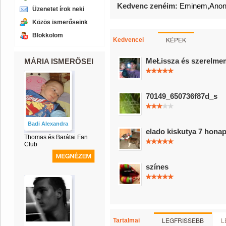
Kedvenc zenéim:
Eminem,Anoni
Üzenetet írok neki
Közös ismerőseink
Blokkolom
KÉPEK
Kedvencei
MeŁissza és szerelme
MÁRIA ISMERŐSEI
70149_650736f87d_s
Badi Alexandra
elado kiskutya 7 hona
Thomas és Barátai Fan
Club
színes
LEGFRISSEBB
L
Tartalmai