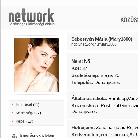
Sebestyén Mária (Mary1800)
http://network.hu/Mary1800
Nem:
Nő
Kor:
37
Születésnap:
május 20.
Település:
Dunaújváros
Általános iskola:
Barátság,Vasv
Ismerősei
(11)
Középiskola:
Rosti Pál Gimnázi
Dunaújváros
Közösségei
(2)
Képei
(17)
Hobbijaim:
Zene hallgatás,Rejtv
Kedvenc filmjeim:
Cooltúra,Az 
Ismerősnek jelölöm