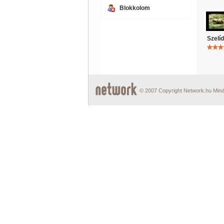
Blokkolom
Szelí
© 2007 Copyright Network.hu Minde