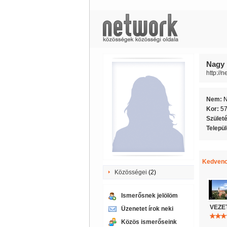
Nagy 
http://
Nem:
Kor:
5
Szület
Telepü
Kedvenc
Közösségei
(2)
Ismerősnek jelölöm
VEZET
Üzenetet írok neki
Közös ismerőseink