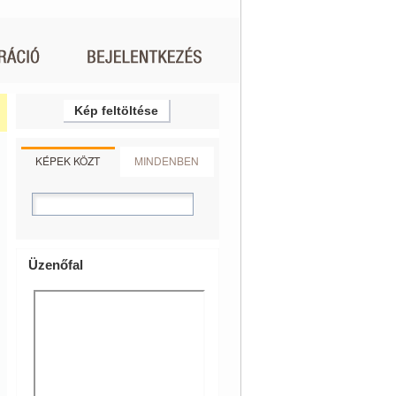
Kép feltöltése
KÉPEK KÖZT
MINDENBEN
Üzenőfal