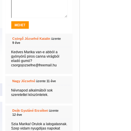
Csörgő Józsefné Katalin
üzente
9 éve
Kedves Marika van-e abból a
gyönyörű piros canna virágból
eladó gumó?
csorgojozsefne@freemail.hu
Nagy Józsefné
üzente
11 éve
Névnapod alkalmából sok
szeretettel köszöntelek.
Deák Gyuláné Erzsébet
üzente
12 éve
Szia Marika! Orulok a latogatasnak.
Szep vidam nyugdijas napokat