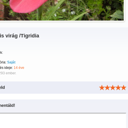
is virág /Tigridia
k:
ória:
Saját
tés ideje:
14 éve
293 ember.
eld
entáld!