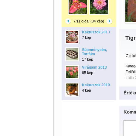
7/11 oldal (84 kép)
Kaktuszok 2013
Tigr
7 kép
Süteményeim,
Tortáim
Címké
17 kép
Kateg
Virágaim 2013
Feltöl
85 kép
Látta 
Kaktuszok 2010
4 kép
Érték
Komm