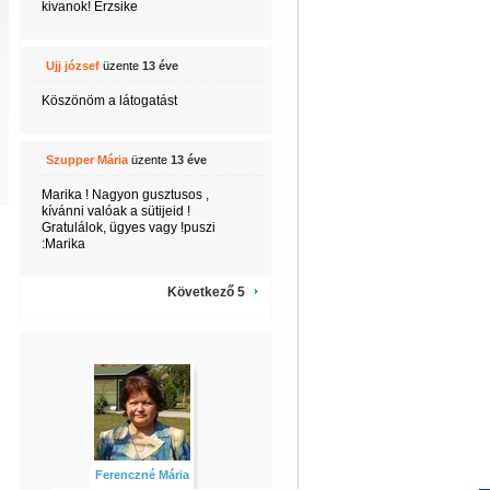
kivanok! Erzsike
Ujj józsef
üzente
13 éve
Köszönöm a látogatást
Szupper Mária
üzente
13 éve
Marika ! Nagyon gusztusos ,
kívánni valóak a sütijeid !
Gratulálok, ügyes vagy !puszi
:Marika
Következő 5
Ferenczné Mária