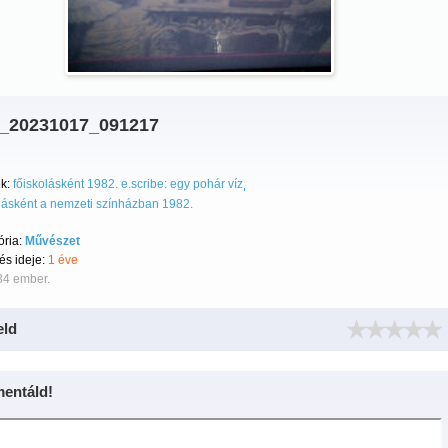
_20231017_091217
k:
főiskolásként 1982. e.scribe: egy pohár víz
lásként a nemzeti színházban 1982.
ória:
Művészet
tés ideje:
1 éve
34 ember.
eld
entáld!