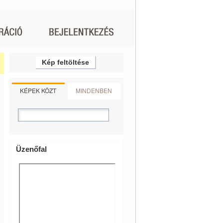
Kép feltöltése
KÉPEK KÖZT
MINDENBEN
Üzenőfal