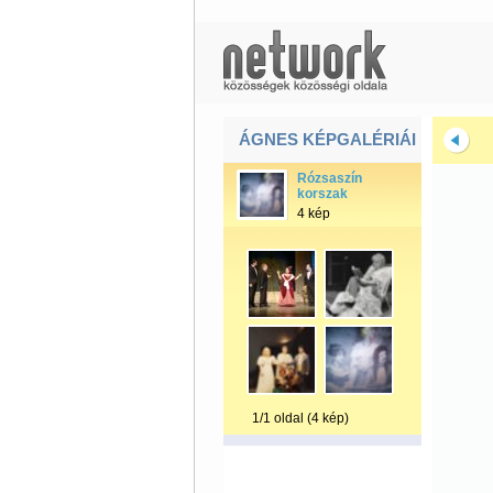
ÁGNES KÉPGALÉRIÁI
Rózsaszín
korszak
4 kép
1/1 oldal (4 kép)