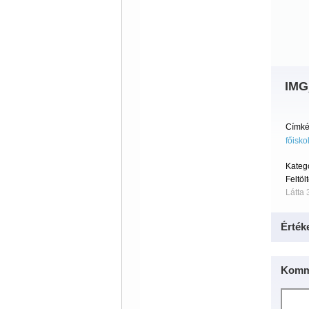
IMG
Címké
főisko
Kateg
Feltöl
Látta 
Érték
Komm