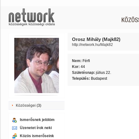
Orosz Mihály (Majk82)
http://network.hu/Majk82
Nem:
Férfi
Kor:
44
Születésnap:
július 22.
Település:
Budapest
Közösségei
(3)
Ismerősnek jelölöm
Üzenetet írok neki
Közös ismerőseink