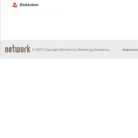
Blokkolom
© 2007 Copyright Network.hu Minden jog fenntartva.
Impress